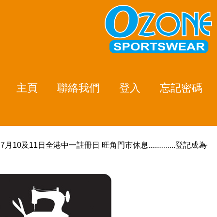
主頁
聯絡我們
登入
忘記密碼
月10及11日全港中一註冊日 旺角門市休息..............登